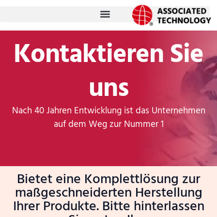
Zum
Inhalt
springen
Kontaktieren Sie
uns
Nach 40 Jahren Entwicklung ist das Unternehmen
auf dem Weg zur Nummer 1
Bietet eine Komplettlösung zur
maßgeschneiderten Herstellung
Ihrer Produkte. Bitte hinterlassen