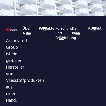
Über
Produkte
Forschung
Der
Kontakt
ATH
und
Blog
Entwicklung
Medizinisches Verbrauchsmaterial
Vlies-Rollenware
86-755-29826998
info@asso-medical.com
Weitere Kontakt
Associated
VR-Showroom
Häufig gestellte Fragen
Branchen-News
Unternehmens-Neuigkeiten
Group
ist ein
globaler
Hersteller
von
Vliesstoffprodukten
aus
einer
Hand.