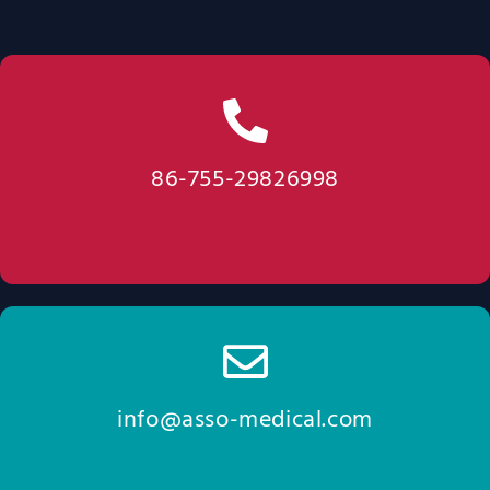
86-755-29826998
info@asso-medical.com