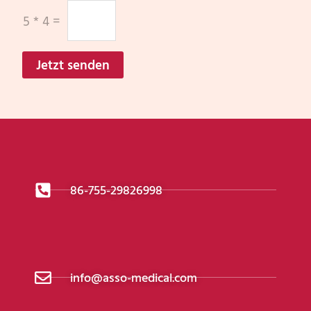
5
*
4
=
Jetzt senden
86-755-29826998
info@asso-medical.com