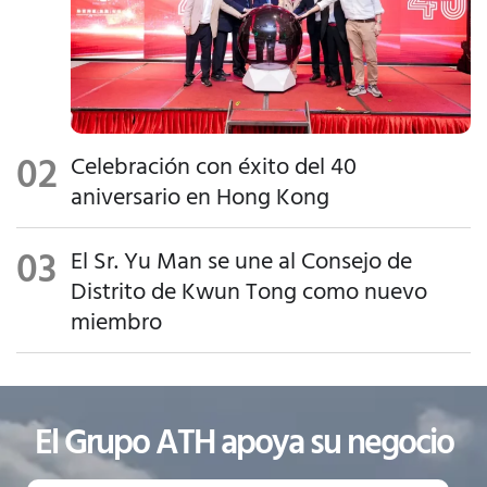
es a la
comunida
d,
compromi
so
comunitar
Celebración con éxito del 40
io,
aniversario en Hong Kong
integració
n social y
El Sr. Yu Man se une al Consejo de
protecció
Distrito de Kwun Tong como nuevo
n
miembro
medioam
biental en
la
sociedad.
El Grupo ATH apoya su negocio