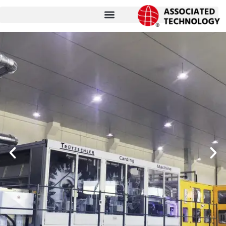
跳
至
内
容