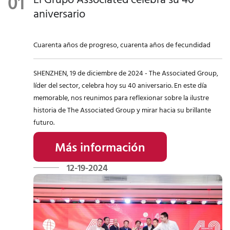
ables, lo
to de
actividade
e de que
aniversario
que
aguas
s
los
reduce los
residuales
benéficas
empleado
Cuarenta años de progreso, cuarenta años de fecundidad
residuos y
y gases de
y una
s son
repercute
escape, y
amplia
plenamen
SHENZHEN, 19 de diciembre de 2024 - The Associated Group,
positivam
fomentar
gama de
te
líder del sector, celebra hoy su 40 aniversario. En este día
ente en el
el
actividade
conscient
memorable, nos reunimos para reflexionar sobre la ilustre
planeta.
reciclado
s
es de la
historia de The Associated Group y mirar hacia su brillante
de textiles
comunitar
importanc
futuro.
usados.
ias para
ia de la
promover
responsab
Más información
activamen
ilidad
12-19-2024
te las
social.
ideas
positivas
de
donacion