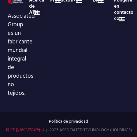
de
en
ATH
contacto
Desechables médicos
Productos no tejidos en rollo
PREGUNTAS FRECUENTES
Noticias del sector
Noticias de empresa
Associated
con
Group
Perfil de la empresa
Sala de exposición de RV
86-755-29826998
info@asso-medical.com
Más información de contacto
es un
fabricante
mundial
integral
de
productos
no
tejidos.
Política de privacidad
粤ICP备16037530号-4
@2025 ASSOCIATED TECHNOLOGY (HOLDINGS)