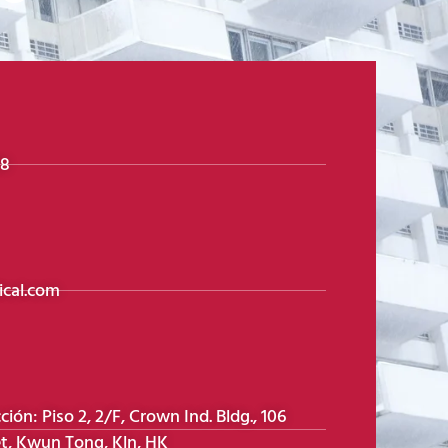
98
cal.com
ón: Piso 2, 2/F, Crown Ind. Bldg., 106
t, Kwun Tong, Kln, HK