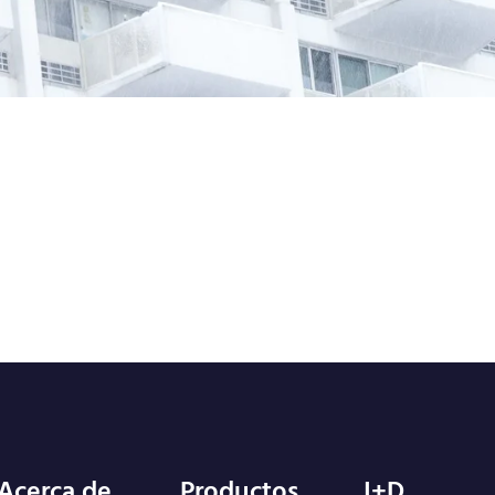
Acerca de
Productos
I+D