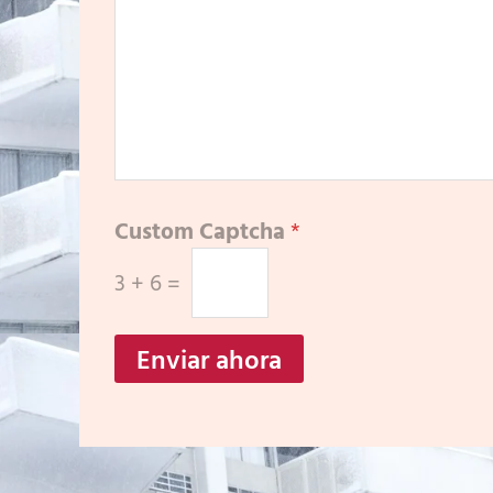
Custom Captcha
*
3
+
6
=
Enviar ahora