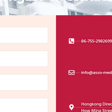
86-755-298269
info@asso-medi
Hongkong Direcci
How Ming Stree