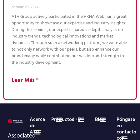
octubre 23, 2024
ATH Group actively participated in the HKNA Webinar, a great
opportunity to showcase our expertise and industry insights.
During the seminar, our experts shared in-depth analysis on
industry trends, technological innovations and market
dynamics. Through such a networking platform, we were able
to not only network with our peers, but also enhance our
brand image while contributing our wisdom and strength to
the industry development.
Leer Más "
Acerca
Productos
I+D
Blog
Póngase
de
en
ATH
contacto
Desechables médicos
Productos no tejidos en rollo
PREGUNTAS FRECUENTES
Noticias del sector
Noticias de empresa
Associated
con