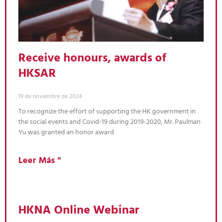
Receive honours, awards of
HKSAR
19 de noviembre de 2024
To recognize the effort of supporting the HK government in
the social events and Covid-19 during 2019-2020, Mr. Paulman
Yu was granted an honor award
Leer Más "
HKNA Online Webinar