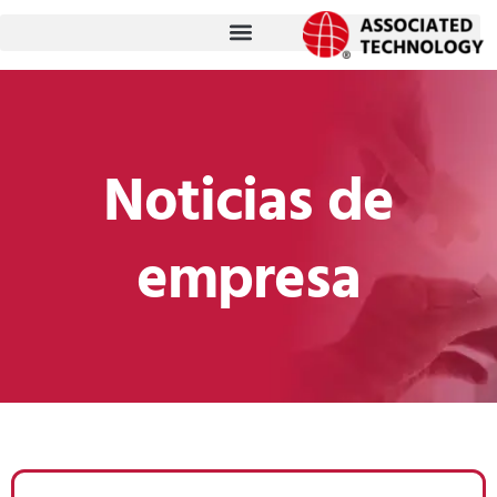
跳
至
内
容
Noticias de
empresa