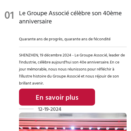
sont
nts de
diverses
concernée
biodégrad
traitemen
activités
s afin de
Le Groupe Associé célèbre son 40ème
ables, ce
t des eaux
caritatives
s'assurer
anniversaire
qui
usées et
et à un
que les
permet de
des gaz
large
employés
Quarante ans de progrès, quarante ans de fécondité
réduire les
d'échappe
éventail
sont
déchets
ment, et
d'activités
pleinemen
SHENZHEN, 19 décembre 2024 - Le Groupe Associé, leader de
et d'avoir
promouvo
communa
t
l'industrie, célèbre aujourd'hui son 40e anniversaire. En ce
un impact
ir le
utaires
conscient
jour mémorable, nous nous réunissons pour réfléchir à
positif sur
recyclage
afin de
s de
l'illustre histoire du Groupe Associé et nous réjouir de son
la planète.
des
promouvo
l'importan
brillant avenir.
textiles
ir
ce de la
usagés.
activemen
responsab
En savoir plus
t les idées
ilité
12-19-2024
positives
sociale.
de dons à
la