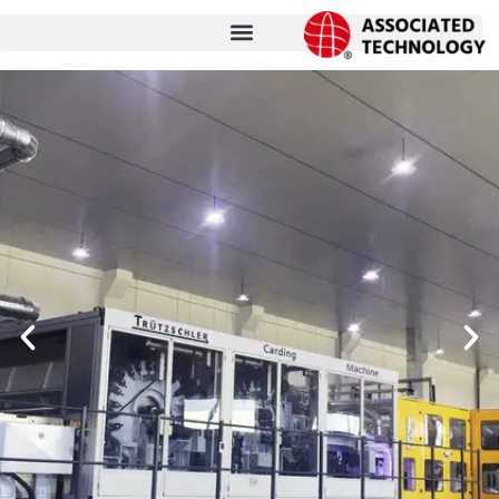
跳
至
内
容