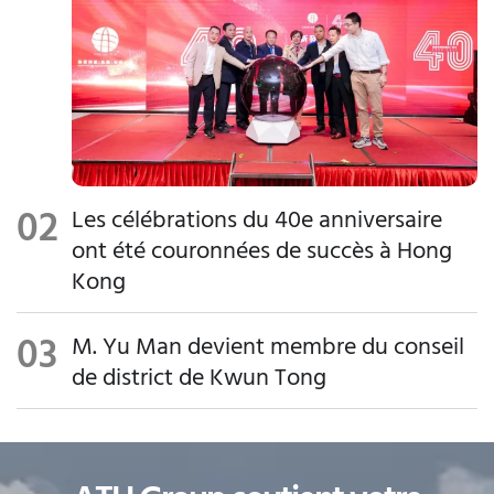
communa
uté,
d'engage
ment
communa
utaire,
d'intégrati
on sociale
Les célébrations du 40e anniversaire
et de
ont été couronnées de succès à Hong
protectio
Kong
n de
l'environn
M. Yu Man devient membre du conseil
ement
de district de Kwun Tong
dans la
société.