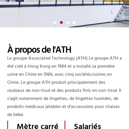
TH)
L'Associated
Groupe (A
À propos de l'ATH
Fabricant mondial de produits non tissés
à guichet unique
Le groupe Associated Technology
(ATH)
Le groupe ATH a
été créé à Hong Kong en 1984 et a installé sa première
usine en Chine en 1986, avec cinq sociétés/usines en
Tous les produits
Chine. Le groupe ATH produit principalement des
rouleaux de non-tissé et des produits finis en non-tissé. Il
s'agit notamment de lingettes, de lingettes humides, de
Nous contacter
produits médicaux jetables et d'accessoires pour chaises
de bébé.
Mètre carré
Salariés