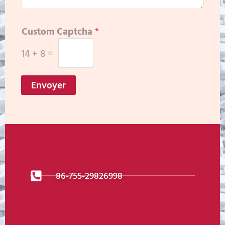
Custom Captcha
*
14
+
8
=
Envoyer
86-755-29826998