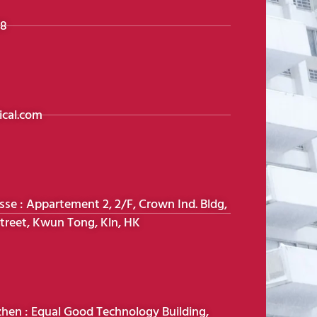
98
cal.com
e : Appartement 2, 2/F, Crown Ind. Bldg,
treet, Kwun Tong, Kln, HK
hen : Equal Good Technology Building,