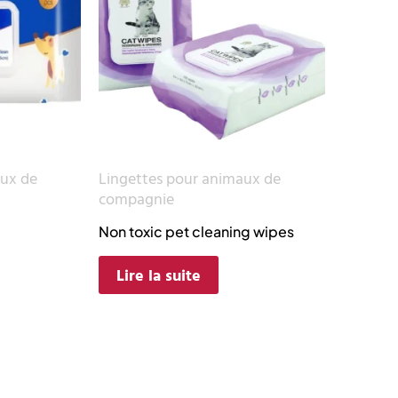
aux de
Lingettes pour animaux de
compagnie
Non toxic pet cleaning wipes
Lire la suite