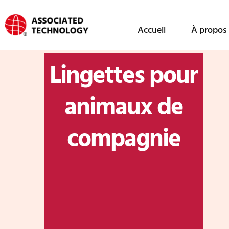
跳
至
Accueil
À propos 
内
容
Lingettes pour
animaux de
compagnie