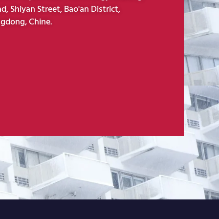
d, Shiyan Street, Bao'an District,
gdong, Chine.