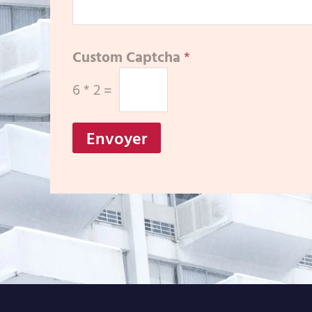
Custom Captcha
*
6
*
2
=
Envoyer