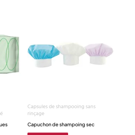
Capsules de shampooing sans
té
rinçage
ques
Capuchon de shampoing sec