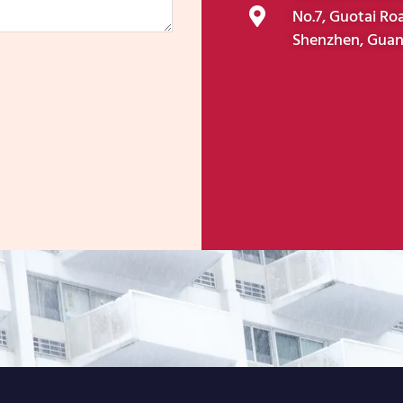
No.7, Guotai Roa
Shenzhen, Guan