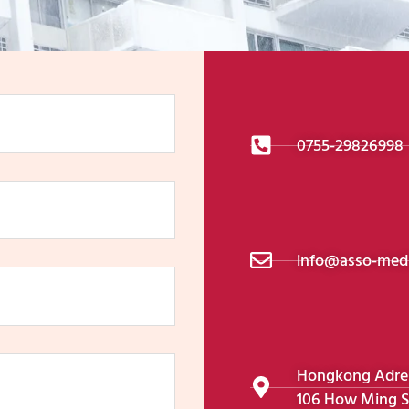
0755-29826998
info@asso-medi
Hongkong Adress
106 How Ming S