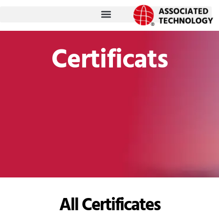
跳
至
内
Certificats
容
All Certificates