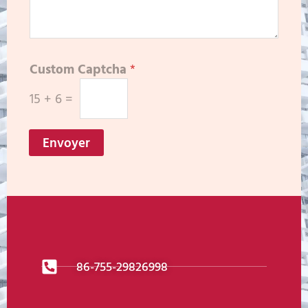
Custom Captcha
*
15
+
6
=
Envoyer
86-755-29826998