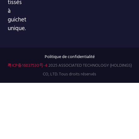
tissés
à
guichet
unique.
Politique de confidentialité
粤ICP备16037530号-4
2025 ASSOCIATED TECHNOLOGY (HOLDINGS)
CO, LTD. Tous droits réservés