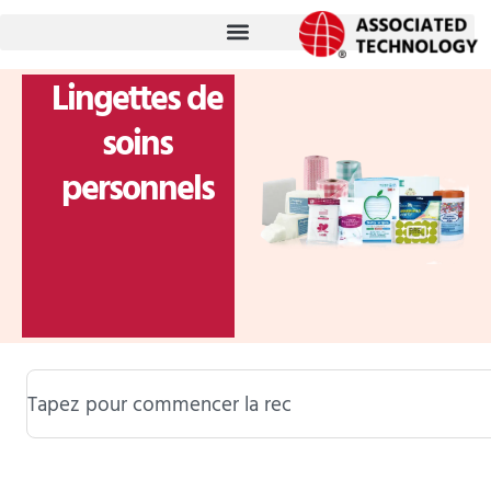
跳
至
内
Lingettes de
容
soins
personnels
Rechercher