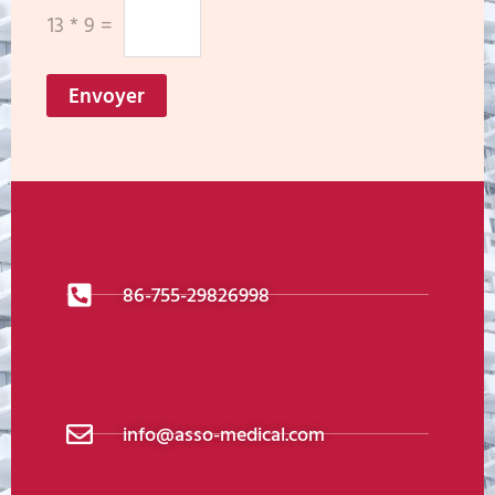
13
*
9
=
Envoyer
86-755-29826998
info@asso-medical.com