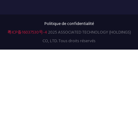
Politique de confidentialité
粤ICP备16037530号-4
2025 ASSOCIATED TECHNOLOGY (HOLDINGS)
CO, LTD. Tous droits réservés