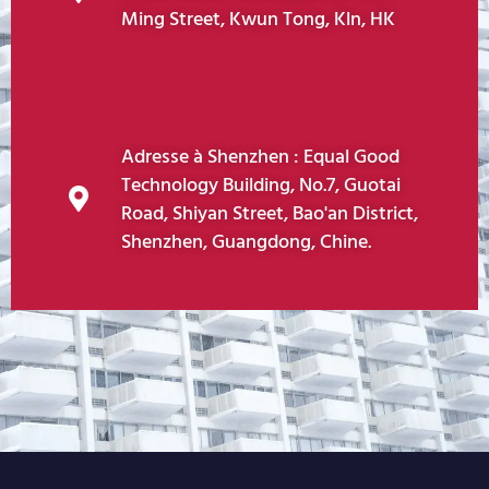
Ming Street, Kwun Tong, Kln, HK
Adresse à Shenzhen : Equal Good
Technology Building, No.7, Guotai
Road, Shiyan Street, Bao'an District,
Shenzhen, Guangdong, Chine.