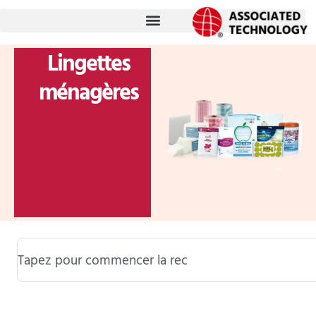
跳
至
内
Lingettes
容
ménagères
Rechercher