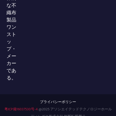
な不
織布
製品
ワン
スト
ッ
プ・
メー
カー
であ
る。
プライバシーポリシー
粤ICP備16037530号-4
@2025 アソシエイテッドテクノロジーホール