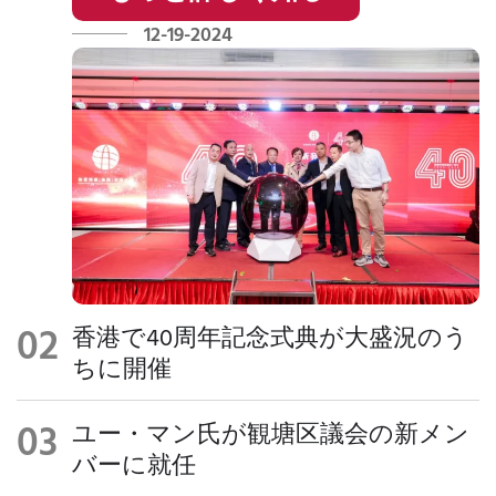
ざまな慈
12-19-2024
善活動や
幅広い地
域活動に
積極的に
参加して
います。
香港で40周年記念式典が大盛況のう
ちに開催
ユー・マン氏が観塘区議会の新メン
バーに就任