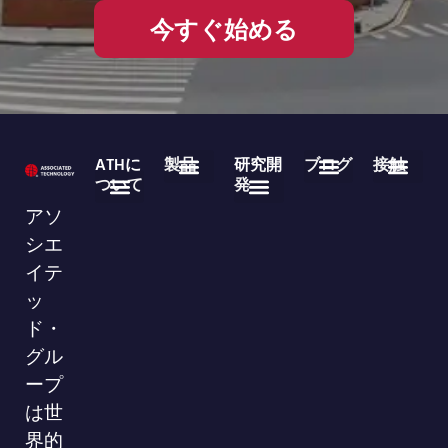
今すぐ始める
ATHに
製品
研究開
ブログ
接触
ついて
発
医療用使い捨て製品
不織布ロール製品
よくある質問
業界ニュース
企業ニュース
ダウンロード
86-755-29826998
info@asso-medical.com
連絡先情報
アソ
会社概要
ブランド
VRショールーム
シエ
イテ
ッ
ド・
グル
ープ
は世
界的