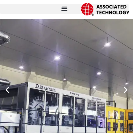
コ
ン
テ
ン
ツ
に
ス
キ
ッ
プ