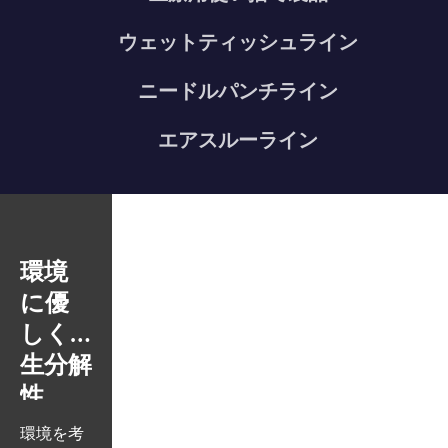
ウェットティッシュライン
ニードルパンチライン
エアスルーライン
環境
排出削
社会
従業員
に優
減と
を大
のト
しく
リサ
切に
レー
生分解
イク
する
ニン
性
ル
グ
環境を考
廃水・排
当社グル
当グルー