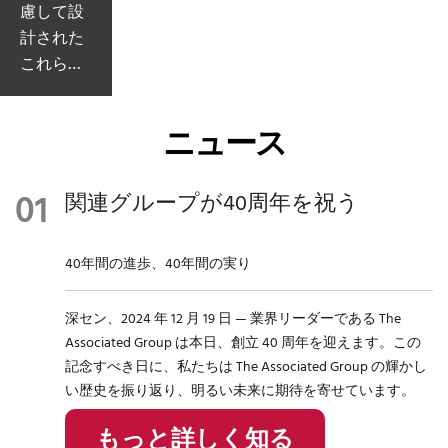
慮して設
気ガス処
ープと従
プでは、
計された
理装置を
業員は、
従業員が
これらの
通じて汚
地域社会
社会的責
ワイプは
染物質の
への寄
任の重要
生分解性
排出を削
付、コミ
性を十分
ニュース
であり、
減し、使
ュニティ
に認識で
廃棄物を
用済み繊
への関
きるよ
減らし、
維製品の
与、社会
う、関連
関連グループが40周年を祝う
地球に良
リサイク
統合、環
するすべ
い影響を
ルを推進
境保護と
ての部門
40年間の進歩、40年間の実り
与えま
します。
いった前
に対して
す。
向きな考
研修を実
深セン、2024 年 12 月 19 日 — 業界リーダーである The
え方を社
施してい
Associated Group は本日、創立 40 周年を迎えます。この
会に積極
ます。
記念すべき日に、私たちは The Associated Group の輝かし
的に推進
い歴史を振り返り、明るい未来に期待を寄せています。
するため
に、さま
もっと詳しく知る