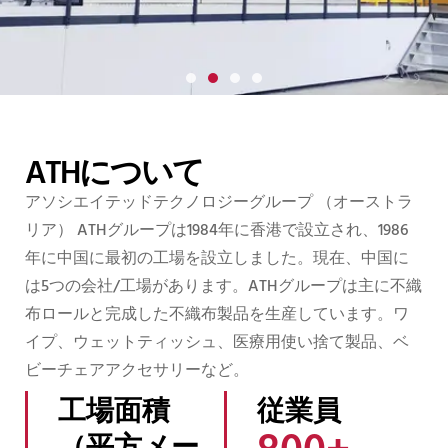
関連
グループ (ATH)
ATHについて
グローバルワンストップ不織布製品メ
ーカー
アソシエイテッドテクノロジーグループ
（オーストラ
リア）
ATHグループは1984年に香港で設立され、1986
年に中国に最初の工場を設立しました。現在、中国に
すべての製品
は5つの会社/工場があります。ATHグループは主に不織
布ロールと完成した不織布製品を生産しています。ワ
イプ、ウェットティッシュ、医療用使い捨て製品、ベ
お問い合わせ
ビーチェアアクセサリーなど。
工場面積
従業員
800
+ 
（平方メー