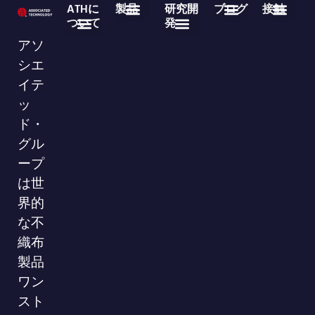
ATHに
製品
研究開
ブログ
接触
ついて
発
医療用使い捨て製品
不織布ロール製品
よくある質問
業界ニュース
企業ニュース
ダウンロード
86-755-29826998
info@asso-medical.com
連絡先情報
アソ
会社概要
ブランド
VRショールーム
シエ
イテ
ッ
ド・
グル
ープ
は世
界的
な不
織布
製品
ワン
スト