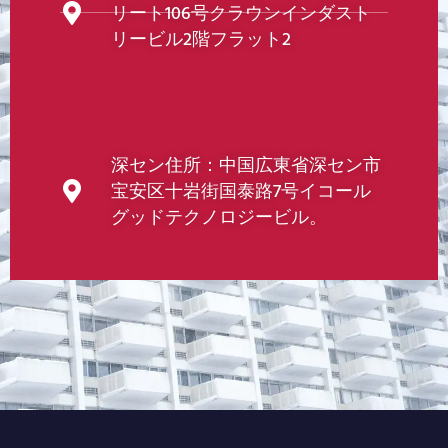
リート106号クラウンインダスト
リービル2階フラット2
深セン住所：中国広東省深セン市
宝安区十岩街国泰路7号イコール
グッドテクノロジービル。