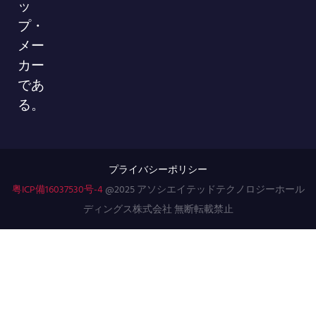
ッ
プ・
メー
カー
であ
る。
プライバシーポリシー
粤ICP備16037530号-4
@2025 アソシエイテッドテクノロジーホール
ディングス株式会社 無断転載禁止