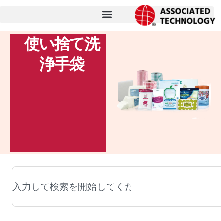
コ
ン
テ
使い捨て洗
ン
浄手袋
ツ
に
ス
キ
ッ
プ
検
索