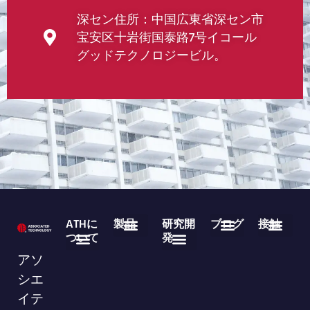
深セン住所：中国広東省深セン市
宝安区十岩街国泰路7号イコール
グッドテクノロジービル。
ATHに
製品
研究開
ブログ
接触
ついて
発
医療用使い捨て製品
不織布ロール製品
よくある質問
業界ニュース
企業ニュース
ダウンロード
86-755-29826998
info@asso-medical.com
連絡先情報
アソ
会社概要
ブランド
VRショールーム
シエ
イテ