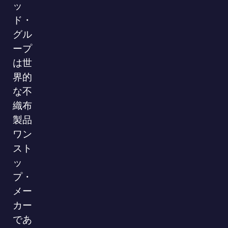
ッ
ド・
グル
ープ
は世
界的
な不
織布
製品
ワン
スト
ッ
プ・
メー
カー
であ