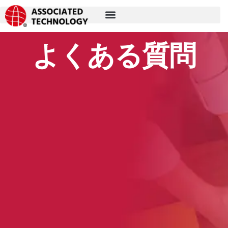
コ
ン
テ
よくある質問
ン
ツ
に
ス
キ
ッ
プ