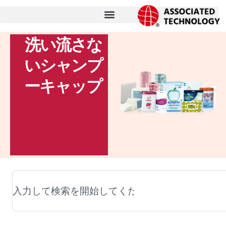
コ
ン
テ
洗い流さな
ン
いシャンプ
ツ
に
ーキャップ
ス
キ
ッ
プ
検
索