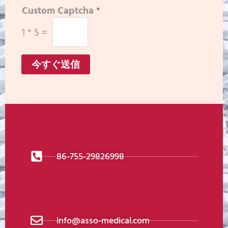
Custom Captcha
*
1
*
5
=
今すぐ送信
86-755-29826998
info@asso-medical.com