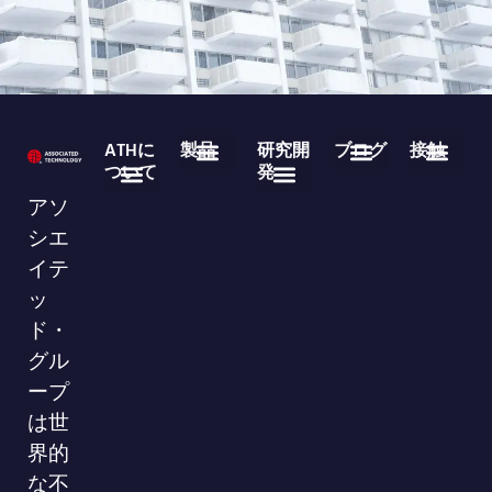
ATHに
製品
研究開
ブログ
接触
ついて
発
医療用使い捨て製品
不織布ロール製品
よくある質問
業界ニュース
企業ニュース
ダウンロード
86-755-29826998
info@asso-medical.com
連絡先情報
アソ
会社概要
ブランド
VRショールーム
シエ
イテ
ッ
ド・
グル
ープ
は世
界的
な不