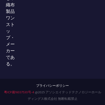
織布
製品
ワン
スト
ッ
プ・
メー
カー
であ
る。
プライバシーポリシー
粤ICP備16037530号-4
@2025 アソシエイテッドテクノロジーホール
ディングス株式会社 無断転載禁止