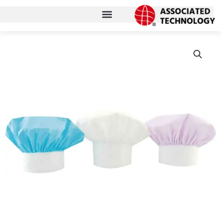
コ
ン
テ
ン
ツ
に
ス
キ
ッ
プ