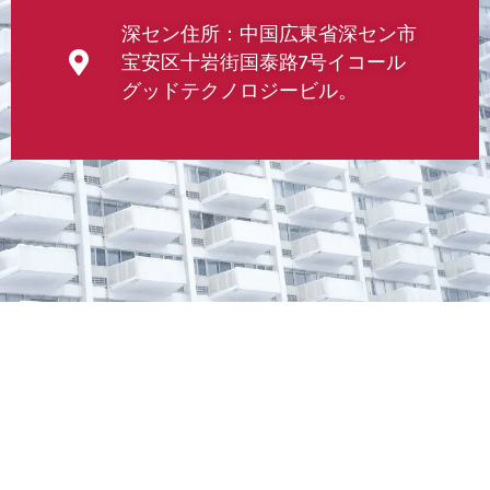
深セン住所：中国広東省深セン市
宝安区十岩街国泰路7号イコール
グッドテクノロジービル。