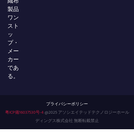
織布
製品
ワン
スト
ッ
プ・
メー
カー
であ
る。
プライバシーポリシー
粤ICP備16037530号-4
@2025 アソシエイテッドテクノロジーホール
ディングス株式会社 無断転載禁止