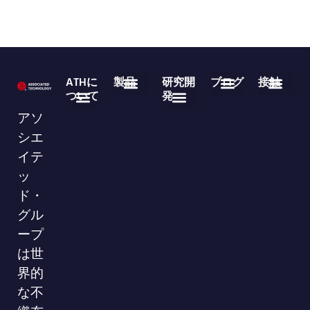
ATHに
製品
研究開
ブログ
接触
ついて
発
医療用使い捨て製品
不織布ロール製品
よくある質問
業界ニュース
企業ニュース
ダウンロード
86-755-29826998
info@asso-medical.com
連絡先情報
アソ
会社概要
ブランド
VRショールーム
シエ
イテ
ッ
ド・
グル
ープ
は世
界的
な不