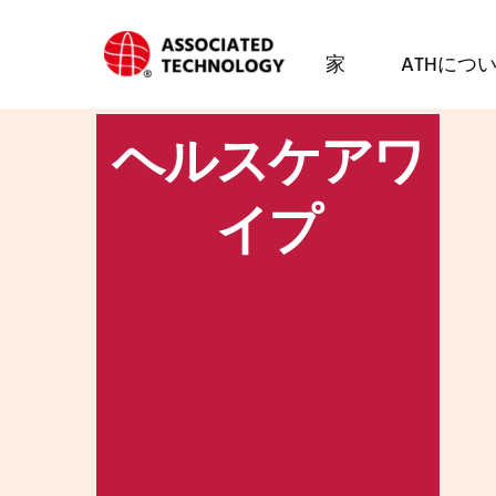
コ
ン
家
ATHにつ
テ
ン
ヘルスケアワ
ツ
に
イプ
ス
キ
ッ
プ