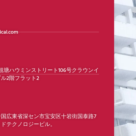
cal.com
港観塘ハウミンストリート106号クラウンイ
ル2階フラット2
中国広東省深セン市宝安区十岩街国泰路7
ッドテクノロジービル。