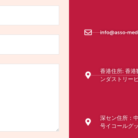
info@asso-medi
香港住所: 香
ンダストリービ
深セン住所：
号イコールグ