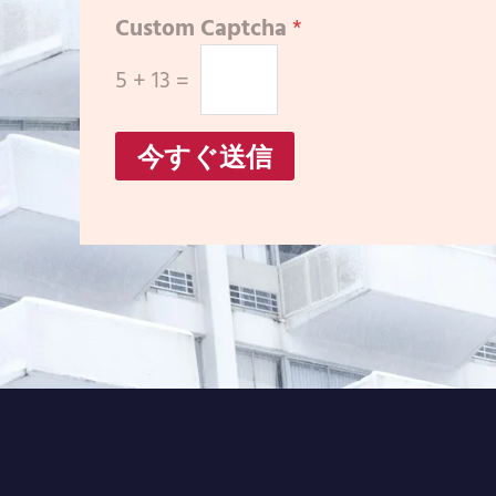
Custom Captcha
*
5
+
13
=
今すぐ送信