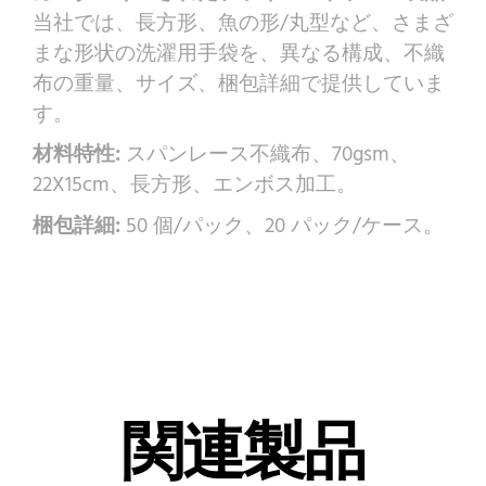
当社では、長方形、魚の形/丸型など、さまざ
まな形状の洗濯用手袋を、異なる構成、不織
布の重量、サイズ、梱包詳細で提供していま
す。
材料特性:
スパンレース不織布、70gsm、
22X15cm、長方形、エンボス加工。
梱包詳細:
50 個/パック、20 パック/ケース。
関連製品