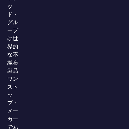
ッ
ド・
グル
ープ
は世
界的
な不
織布
製品
ワン
スト
ッ
プ・
メー
カー
であ