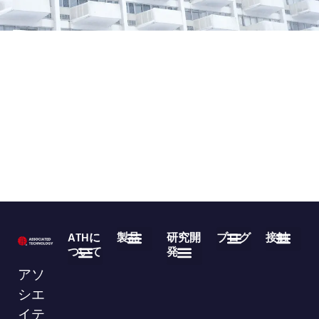
ATHに
製品
研究開
ブログ
接触
ついて
発
医療用使い捨て製品
不織布ロール製品
よくある質問
業界ニュース
企業ニュース
ダウンロード
86-755-29826998
info@asso-medical.com
連絡先情報
アソ
会社概要
ブランド
VRショールーム
シエ
イテ