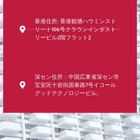
香港住所: 香港観塘ハウミンスト
リート106号クラウンインダスト
リービル2階フラット2
深セン住所：中国広東省深セン市
宝安区十岩街国泰路7号イコール
グッドテクノロジービル。