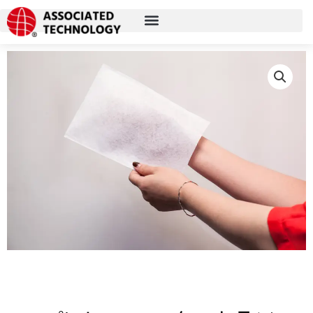
コ
ン
テ
ン
ツ
に
ス
キ
ッ
プ