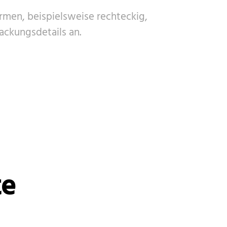
men, beispielsweise rechteckig,
ckungsdetails an.
te