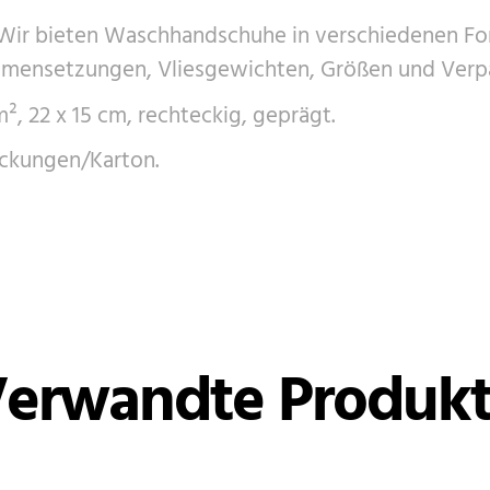
ir bieten Waschhandschuhe in verschiedenen For
mmensetzungen, Vliesgewichten, Größen und Verpa
², 22 x 15 cm, rechteckig, geprägt.
ckungen/Karton.
erwandte Produk