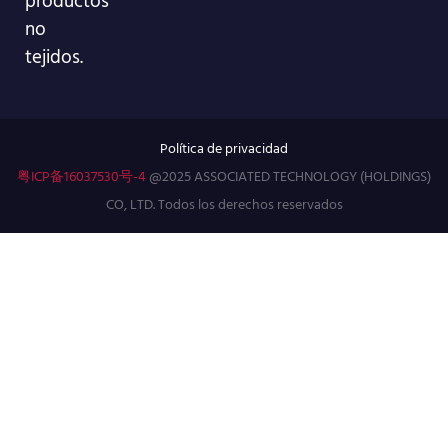
no
tejidos.
Política de privacidad
粤ICP备16037530号-4
@2025 ASSOCIATED TECHNOLOGY (HOLDINGS)
CO, LTD. Todos los derechos reservados