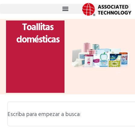
跳
至
内
Toallitas
容
domésticas
Buscar