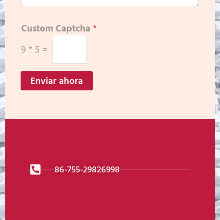
Custom Captcha
*
9
*
5
=
Enviar ahora
86-755-29826998