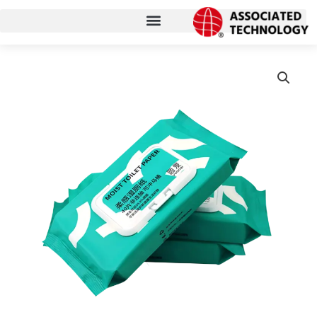
跳
至
内
容