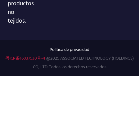
productos
no
tejidos.
Política de privacidad
粤ICP备16037530号-4
@2025 ASSOCIATED TECHNOLOGY (HOLDINGS)
CO, LTD. Todos los derechos reservados