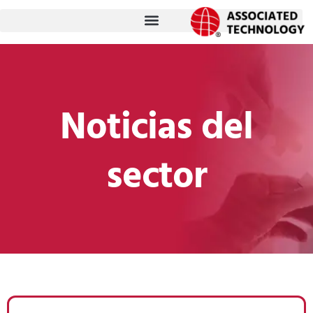
跳
至
内
容
Noticias del
sector