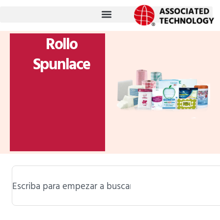
跳
至
内
Rollo
容
Spunlace
Buscar