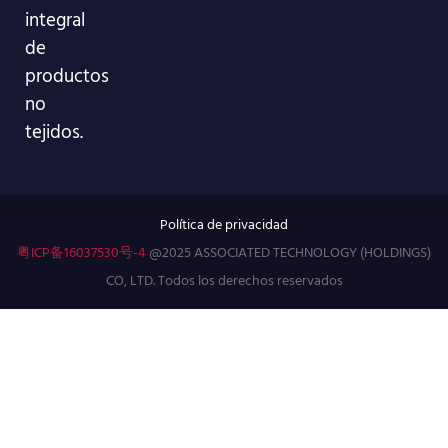
integral
de
productos
no
tejidos.
Política de privacidad
粤ICP备16037530号-4
@2025 ASSOCIATED TECHNOLOGY (HOLDINGS)
CO, LTD. Todos los derechos reservados