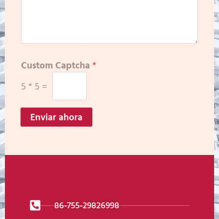
Custom Captcha
*
5
*
5
=
Enviar ahora
86-755-29826998