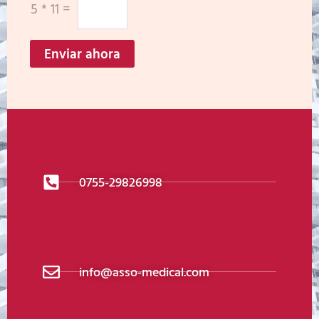
5
*
11
=
Enviar ahora
0755-29826998
info@asso-medical.com