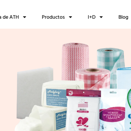
a de ATH
Productos
I+D
Blog