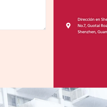
Dirección en Sh
No.7, Guotai Roa
Shenzhen, Guan