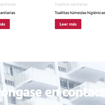
sanitarias
Toallitas sanitarias
sanitarias
Toallitas húmedas higiénica
más
Leer más
óngase en contac