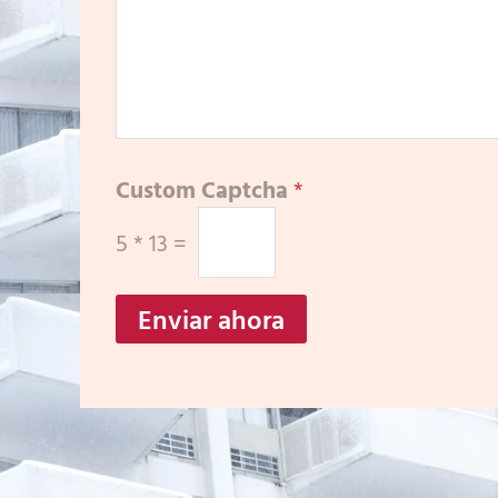
Custom Captcha
*
5
*
13
=
Enviar ahora