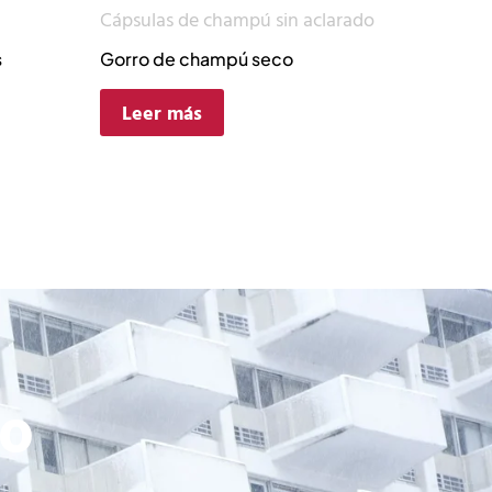
Cápsulas de champú sin aclarado
s
Gorro de champú seco
Leer más
to