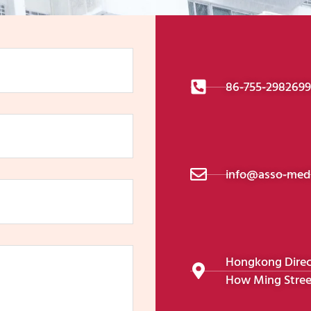
86-755-298269
info@asso-medi
Hongkong Direcci
How Ming Stree