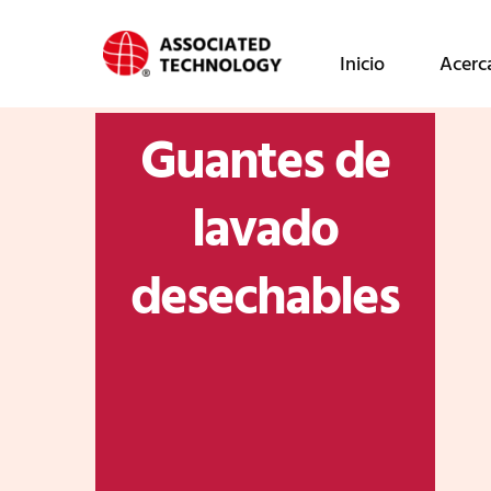
跳
至
Inicio
Acerc
内
容
Guantes de
lavado
desechables