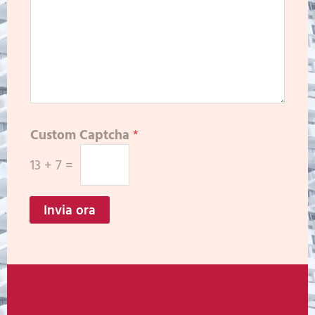
Custom Captcha
*
13
+
7
=
Invia ora