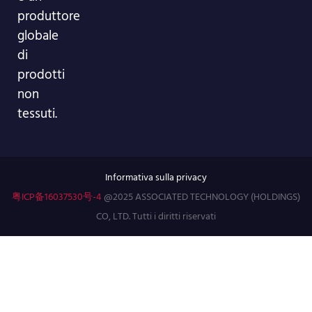
produttore
globale
di
prodotti
non
tessuti.
Informativa sulla privacy
粤ICP备16037530号-4
@2025 ASSOCIATED TECHNOLOGY (HOLDINGS)
CO, LTD. Tutti i diritti riservati