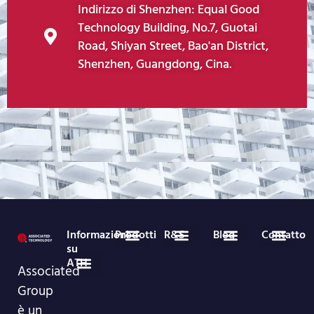
Indirizzo di Shenzhen: Equal Good
Technology Building, No.7, Guotai
Road, Shiyan Street, Bao'an District,
Shenzhen, Guangdong, Cina.
Informazioni
Prodotti
R&S
Blog
Contatto
su
ATH
Dispositivi medici
Prodotti in rotolo in tessuto non tessuto
Notizie sul settore
Notizie aziendali
86-755-29826998
info@asso-medical.com
Ulteriori informazioni di contatto
Associated
Group
Profilo aziendale
Showroom VR
è un