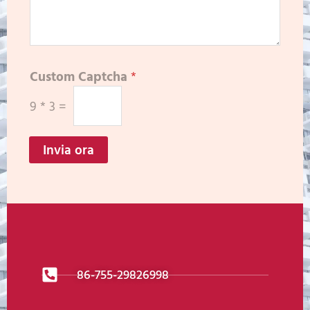
Custom Captcha
*
9
*
3
=
Invia ora
86-755-29826998