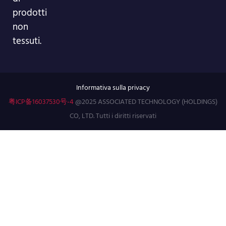
prodotti
non
tessuti.
Informativa sulla privacy
粤ICP备16037530号-4
@2025 ASSOCIATED TECHNOLOGY (HOLDINGS)
CO, LTD. Tutti i diritti riservati