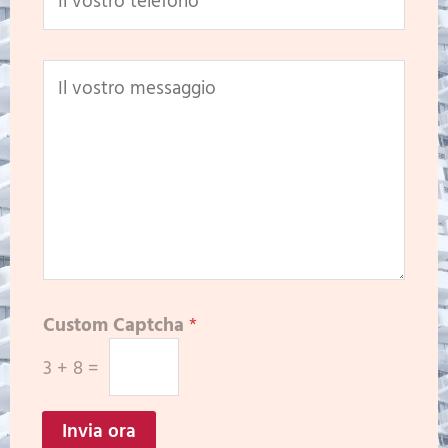
Custom Captcha
*
3
+
8
=
Invia ora