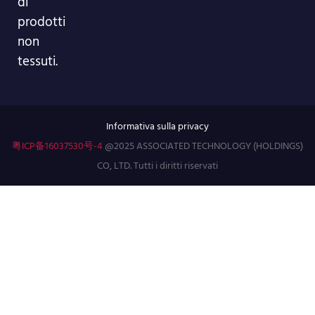
di
prodotti
non
tessuti.
Informativa sulla privacy
粤ICP备16037530号-4
@2025 ASSOCIATED TECHNOLOGY (HOLDINGS)
CO, LTD. Tutti i diritti riservati