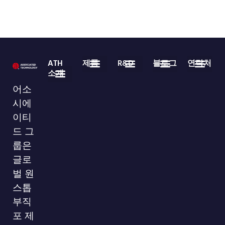
ATH
제품
R&D
블로그
연락처
소개
의료용 일회용품
부직포 롤 상품
자주 묻는 질문
업계 뉴스
회사 뉴스
다운로드
86-755-29826998
info@asso-medical.com
추가 연락처 정보
어소
회사 프로필
시에
이티
드 그
룹은
글로
벌 원
스톱
부직
포 제