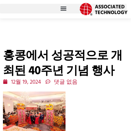
콘
텐
츠
로
건
너
홍콩에서 성공적으로 개
뛰
기
최된 40주년 기념 행사
12월 19, 2024
댓글 없음