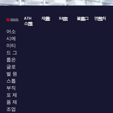
ATH
제품
R&D
블로그
연락처
소개
의료용 일회용품
부직포 롤 상품
자주 묻는 질문
업계 뉴스
회사 뉴스
다운로드
86-755-29826998
info@asso-medical.com
추가 연락처 정보
어소
회사 프로필
시에
이티
드 그
룹은
글로
벌 원
스톱
부직
포 제
품 제
조업