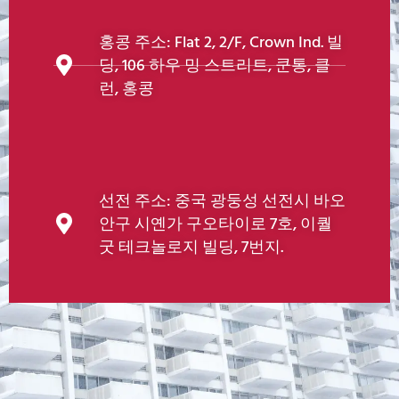
홍콩 주소: Flat 2, 2/F, Crown Ind. 빌
딩, 106 하우 밍 스트리트, 쿤통, 클
런, 홍콩
선전 주소: 중국 광둥성 선전시 바오
안구 시옌가 구오타이로 7호, 이퀄
굿 테크놀로지 빌딩, 7번지.