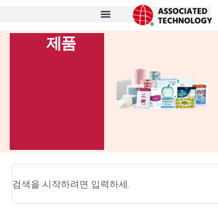
콘
텐
츠
제품
로
건
너
뛰
기
검
색