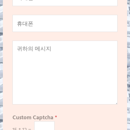
Custom Captcha
*
15
*
12
=