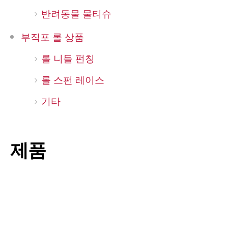
반려동물 물티슈
부직포 롤 상품
롤 니들 펀칭
롤 스펀 레이스
기타
제품