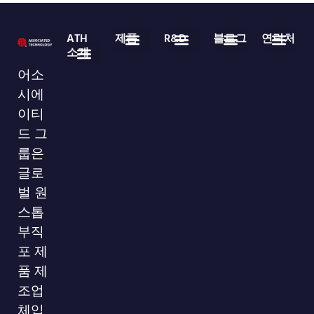
ATH
제품
R&D
블로그
연락처
소개
의료용 일회용품
부직포 롤 상품
자주 묻는 질문
업계 뉴스
회사 뉴스
다운로드
86-755-29826998
info@asso-medical.com
추가 연락처 정보
어소
회사 프로필
시에
이티
드 그
룹은
글로
벌 원
스톱
부직
포 제
품 제
조업
체입