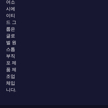
어소
회사 프로필
시에
이티
드 그
룹은
글로
벌 원
스톱
부직
포 제
품 제
조업
체입
니다.