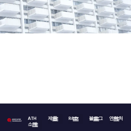
ATH
제품
R&D
블로그
연락처
소개
의료용 일회용품
부직포 롤 상품
자주 묻는 질문
업계 뉴스
회사 뉴스
다운로드
86-755-29826998
info@asso-medical.com
추가 연락처 정보