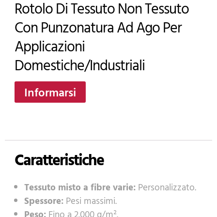
Rotolo Di Tessuto Non Tessuto
Con Punzonatura Ad Ago Per
Applicazioni
Domestiche/industriali
Informarsi
Caratteristiche
Tessuto misto a fibre varie:
Personalizzato.
Spessore:
Pesi massimi.
Peso:
Fino a 2.000 g/m².