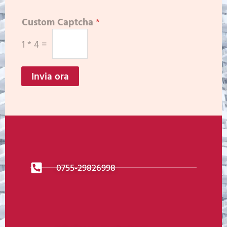
Custom Captcha
*
1
*
4
=
Invia ora
0755-29826998