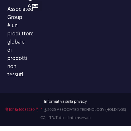
ATH
Dispositivi medici
Prodotti in rotolo in tessuto non tessuto
Notizie sul settore
Notizie aziendali
86-755-29826998
info@asso-medical.com
Ulteriori informazioni di contatto
Associated
Group
Profilo aziendale
Showroom VR
è un
produttore
globale
di
prodotti
non
tessuti.
Informativa sulla privacy
粤ICP备16037530号-4
@2025 ASSOCIATED TECHNOLOGY (HOLDINGS)
CO, LTD. Tutti i diritti riservati