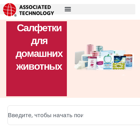
Перейти
к
содержимому
Салфетки
для
домашних
животных
Поиск