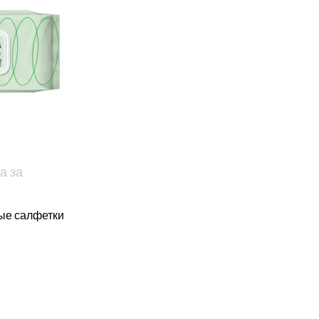
а за
ые салфетки