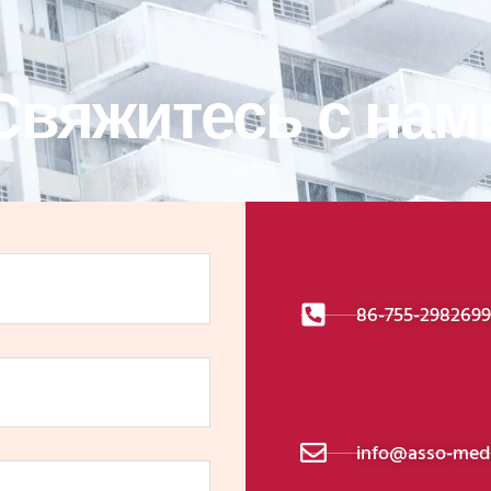
Свяжитесь с нам
86-755-298269
info@asso-medi