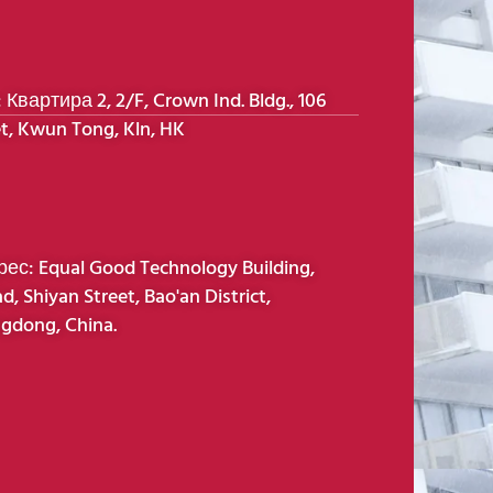
Квартира 2, 2/F, Crown Ind. Bldg., 106
t, Kwun Tong, Kln, HK
с: Equal Good Technology Building,
d, Shiyan Street, Bao'an District,
gdong, China.