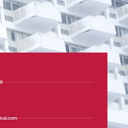
и
98
cal.com