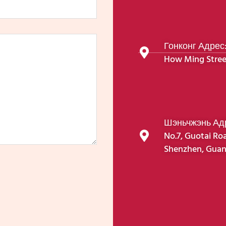
Гонконг Адрес: 
How Ming Stree
Шэньчжэнь Адре
No.7, Guotai Roa
Shenzhen, Guan