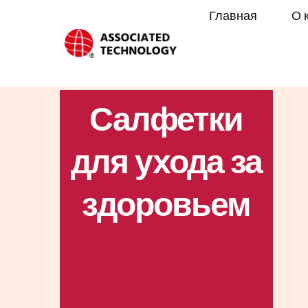
Перейти
Главная
О 
к
содержимому
Салфетки
для ухода за
здоровьем