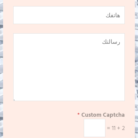
*
Custom Captcha
=
11
+
2