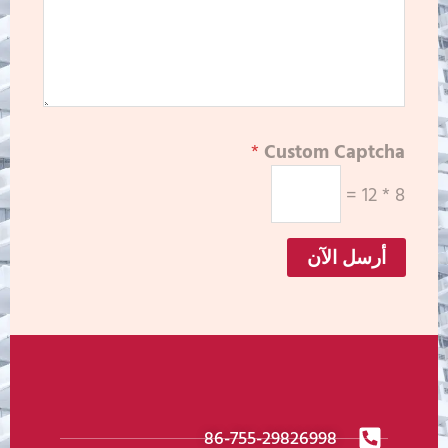
*
Custom Captcha
=
12
*
8
أرسل الآن
86-755-29826998