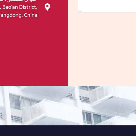
 Bao'an District,
angdong, China.