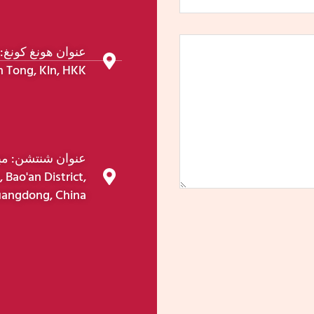
n Tong, Kln, HKK
 Bao'an District,
angdong, China.