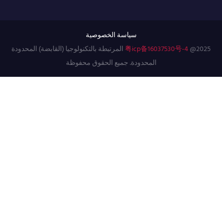
سياسة الخصوصية
粤icp备16037530号-4
@2025 المرتبطة بالتكنولوجيا (القابضة) المحدودة
المحدودة. جميع الحقوق محفوظة