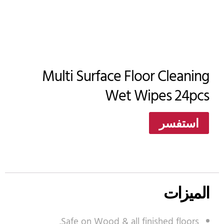
Multi Surface Floor Cleaning
Wet Wipes 24pcs
استفسر
الميزات
Safe on Wood & all finished floors.