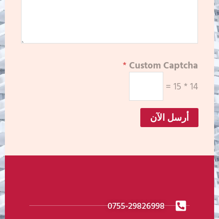
*
Custom Captcha
=
15
*
14
أرسل الآن
0755-29826998