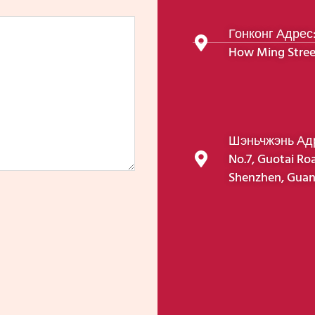
Гонконг Адрес: 
How Ming Stree
Шэньчжэнь Адре
No.7, Guotai Roa
Shenzhen, Guan