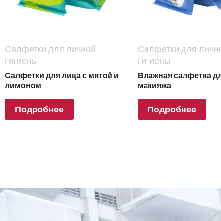
Салфетки для личной
Салфетки для личн
гигиены
гигиены
Салфетки для лица с мятой и
Влажная салфетка дл
лимоном
макияжа
Подробнее
Подробнее