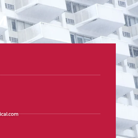
и
cal.com