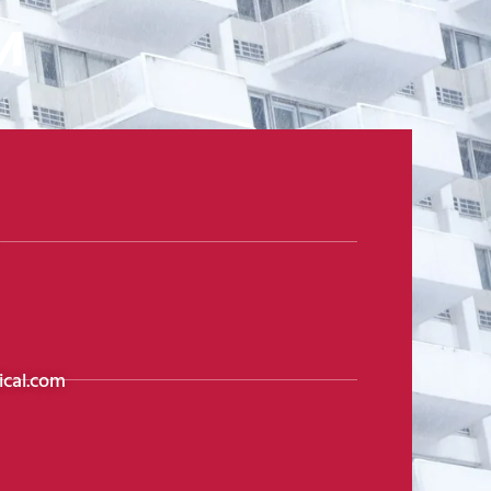
и
cal.com