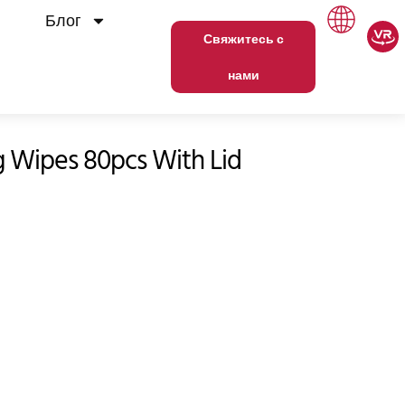
Блог
Свяжитесь с
нами
g Wipes 80pcs With Lid