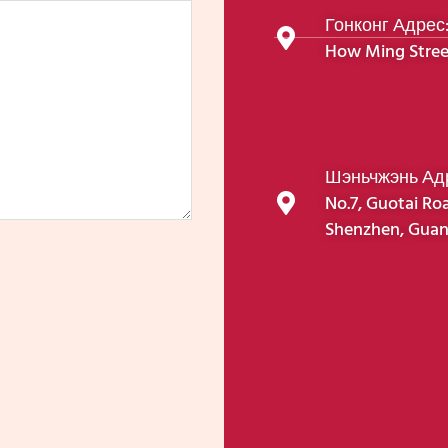
Гонконг Адрес: 
How Ming Stree
Шэньчжэнь Адре
No.7, Guotai Roa
Shenzhen, Guan