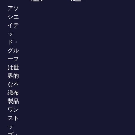
医療用使い捨て製品
不織布ロール製品
よくある質問
業界ニュース
企業ニュース
ダウンロード
86-755-29826998
info@asso-medical.com
連絡先情報
アソ
会社概要
ブランド
VRショールーム
シエ
イテ
ッ
ド・
グル
ープ
は世
界的
な不
織布
製品
ワン
スト
ッ
プ・