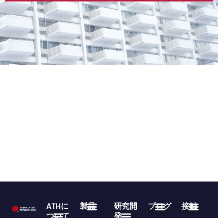
ATHに
製品
研究開
ブログ
接触
ついて
発