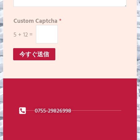
Custom Captcha
*
5
+
12
=
今すぐ送信
0755-29826998