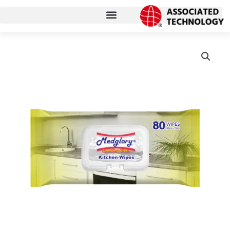
コ
ン
テ
ン
ツ
に
ス
キ
ッ
プ