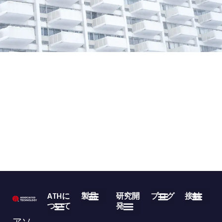
ATHに
製品
研究開
ブログ
接触
ついて
発
医療用使い捨て製品
不織布ロール製品
よくある質問
業界ニュース
企業ニュース
ダウンロード
86-755-29826998
info@asso-medical.com
連絡先情報
アソ
会社概要
ブランド
VRショールーム