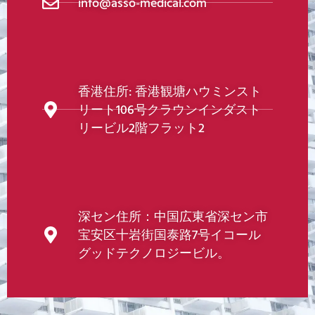
info@asso-medical.com
香港住所: 香港観塘ハウミンスト
リート106号クラウンインダスト
リービル2階フラット2
深セン住所：中国広東省深セン市
宝安区十岩街国泰路7号イコール
グッドテクノロジービル。