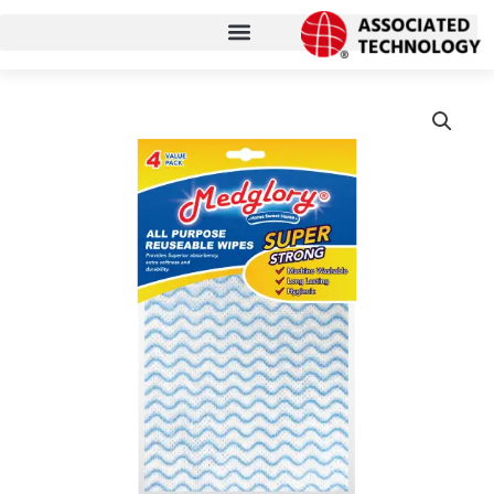
コ
ン
テ
ン
ツ
に
ス
キ
ッ
プ