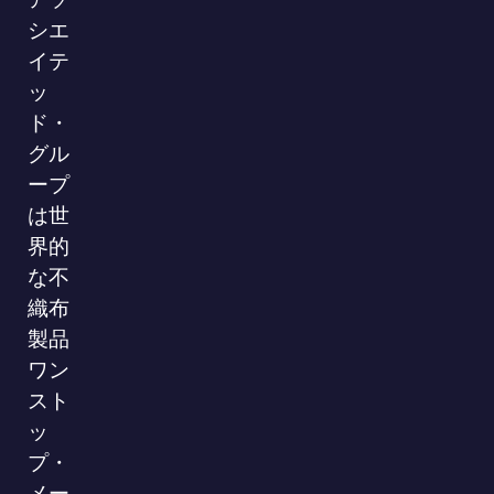
シエ
イテ
ッ
ド・
グル
ープ
は世
界的
な不
織布
製品
ワン
スト
ッ
プ・
メー