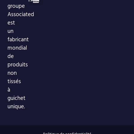
groupe
Profil de l'entreprise
Salle d'exposition VR
Associated
est
un
fabricant
mondial
de
produits
non
tissés
à
guichet
unique.
Politique de confidentialité