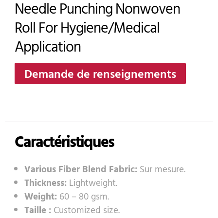
Needle Punching Nonwoven
Roll For Hygiene/Medical
Application
Demande de renseignements
Caractéristiques
Various Fiber Blend Fabric:
Sur mesure.
Thickness:
Lightweight.
Weight:
60 – 80 gsm.
Taille :
Customized size.