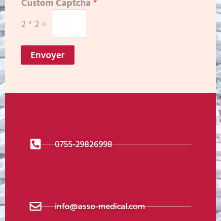
Custom Captcha
*
2
*
2
=
Envoyer
0755-29826998
info@asso-medical.com