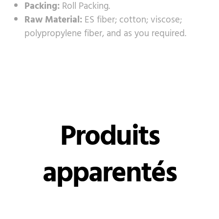
Packing:
Roll Packing.
Raw Material:
ES fiber; cotton; viscose;
polypropylene fiber, and as you required.
Produits
apparentés