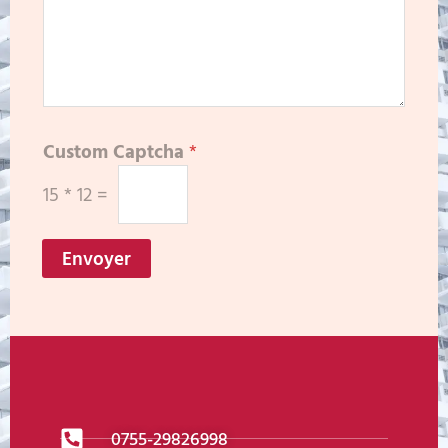
Custom Captcha
*
15
*
12
=
Envoyer
0755-29826998