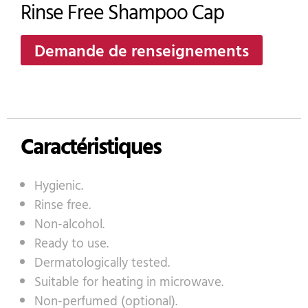
Rinse Free Shampoo Cap
Demande de renseignements
Caractéristiques
Hygienic.
Rinse free.
Non-alcohol.
Ready to use.
Dermatologically tested.
Suitable for heating in microwave.
Non-perfumed (optional).