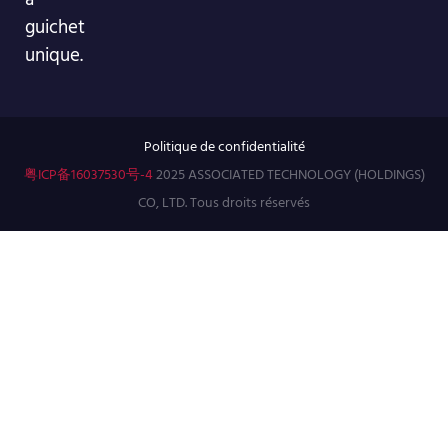
guichet
unique.
Politique de confidentialité
粤ICP备16037530号-4
2025 ASSOCIATED TECHNOLOGY (HOLDINGS)
CO, LTD. Tous droits réservés