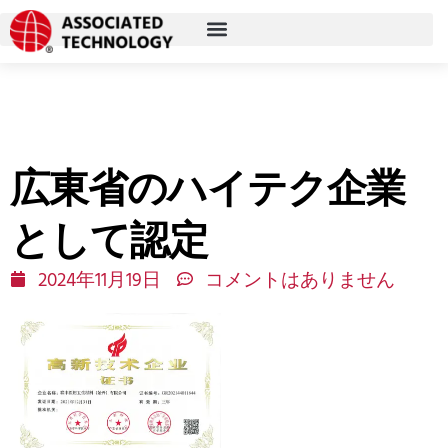
コ
ン
テ
ン
ツ
に
広東省のハイテク企業
ス
キ
として認定
ッ
プ
2024年11月19日
コメントはありません