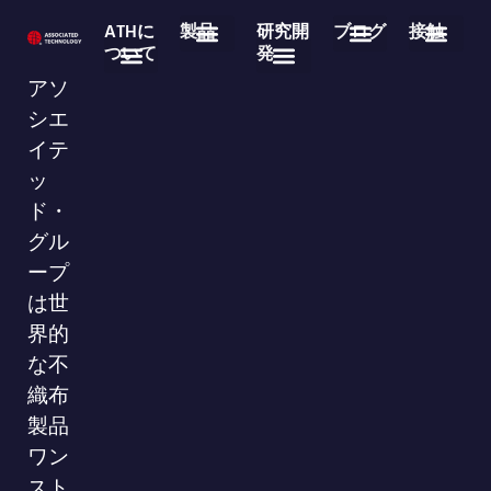
ATHに
製品
研究開
ブログ
接触
ついて
発
医療用使い捨て製品
不織布ロール製品
よくある質問
業界ニュース
企業ニュース
ダウンロード
86-755-29826998
info@asso-medical.com
連絡先情報
アソ
会社概要
ブランド
VRショールーム
シエ
イテ
ッ
ド・
グル
ープ
は世
界的
な不
織布
製品
ワン
スト