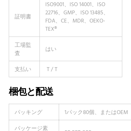
ISO9001、ISO 14001、ISO
22716、GMP、ISO 13485、
証明書
FDA、CE、MDR、OEKO-
TEX®
工場監
はい
査
支払い
Ｔ/Ｔ
梱包と配送
パッキング
1パック80個、またはOEM
パッケージ素