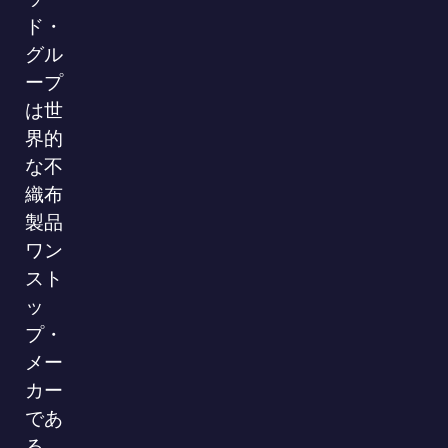
ド・
グル
ープ
は世
界的
な不
織布
製品
ワン
スト
ッ
プ・
メー
カー
であ
る。