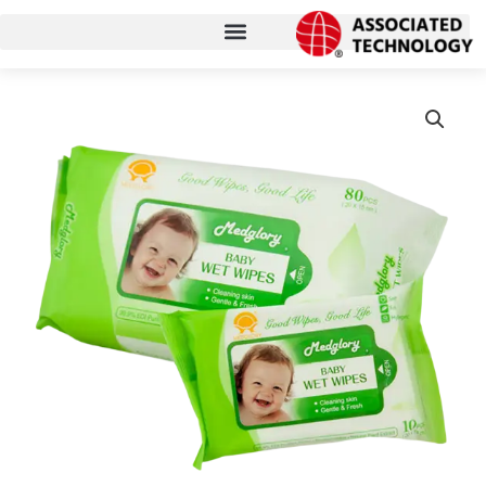
コ
ン
テ
ン
ツ
に
ス
キ
ッ
プ