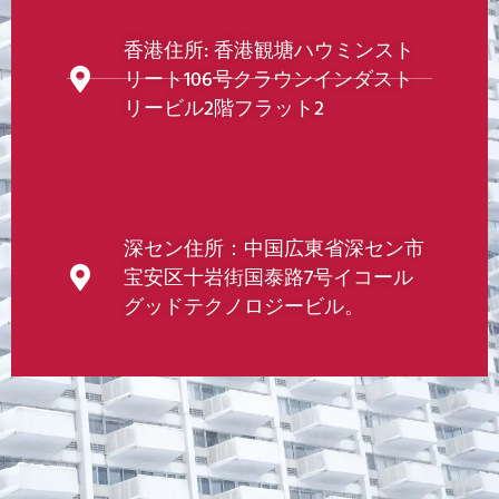
香港住所: 香港観塘ハウミンスト
リート106号クラウンインダスト
リービル2階フラット2
深セン住所：中国広東省深セン市
宝安区十岩街国泰路7号イコール
グッドテクノロジービル。