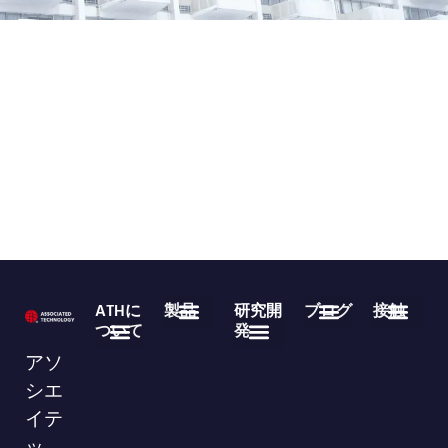
ATHに
製品
研究開
ブログ
接触
ついて
発
医療用使い捨て製品
不織布ロール製品
よくある質問
業界ニュース
企業ニュース
ダウンロード
86-755-29826998
info@asso-medical.com
連絡先情報
アソ
会社概要
ブランド
VRショールーム
シエ
イテ
ッ