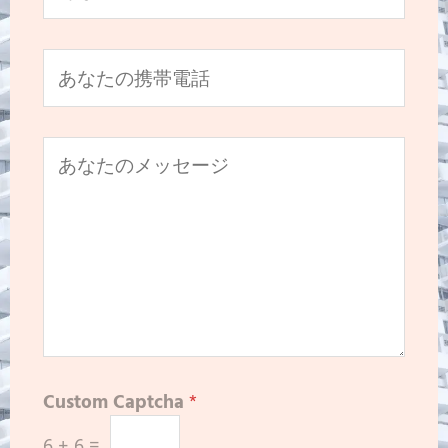
Custom Captcha
*
6
+
6
=