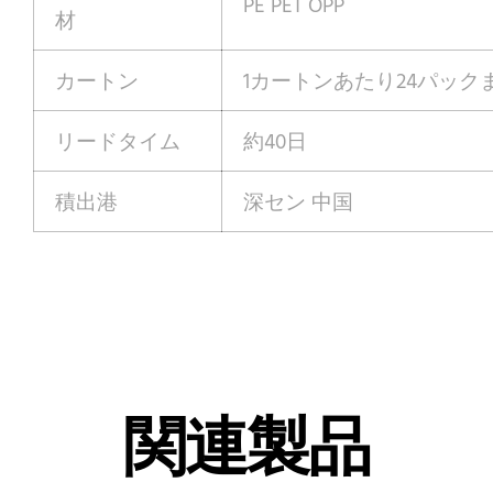
PE PET OPP
材
カートン
1カートンあたり24パック
リードタイム
約40日
積出港
深セン 中国
関連製品