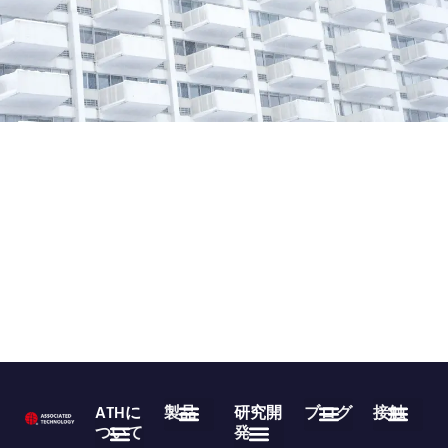
ATHに
製品
研究開
ブログ
接触
ついて
発
医療用使い捨て製品
不織布ロール製品
よくある質問
業界ニュース
企業ニュース
ダウンロード
86-755-29826998
info@asso-medical.com
連絡先情報