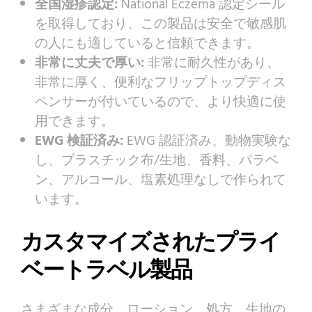
全国湿疹認定:
National Eczema 認定シール
を取得しており、この製品は安全で敏感肌
の人にも適していると信頼できます。
非常に丈夫で厚い:
非常に耐久性があり、
非常に厚く、便利なフリップトップディス
ペンサーが付いているので、より快適に使
用できます。
EWG 検証済み:
EWG 認証済み、動物実験な
し、プラスチック布/生地、香料、パラベ
ン、アルコール、塩素処理なしで作られて
います。
カスタマイズされたプライ
ベートラベル製品
さまざまな成分、ローション、処方、生地の