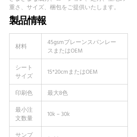
重さ、サイズ、梱包をご提供いたします。
製品情報
45gsmプレーンスパンレー
材料
スまたはOEM
シート
15*20cmまたはOEM
サイズ
印刷色
最大8色
最小注
10k – 30k
文数量
サンプ