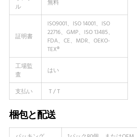
無料
ル
ISO9001、ISO 14001、ISO
22716、GMP、ISO 13485、
証明書
FDA、CE、MDR、OEKO-
TEX®
工場監
はい
査
支払い
Ｔ/Ｔ
梱包と配送
パッキング
1パック80個、またはOEM