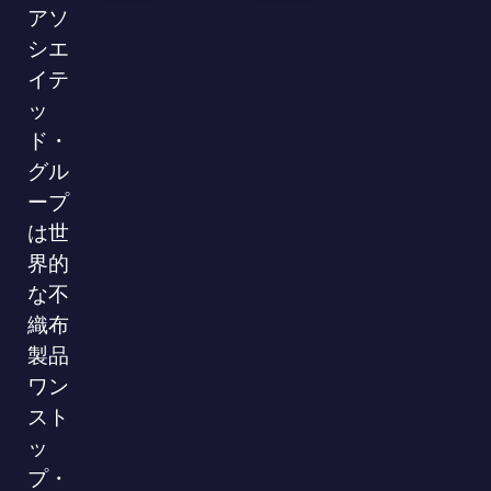
アソ
会社概要
ブランド
VRショールーム
シエ
イテ
ッ
ド・
グル
ープ
は世
界的
な不
織布
製品
ワン
スト
ッ
プ・