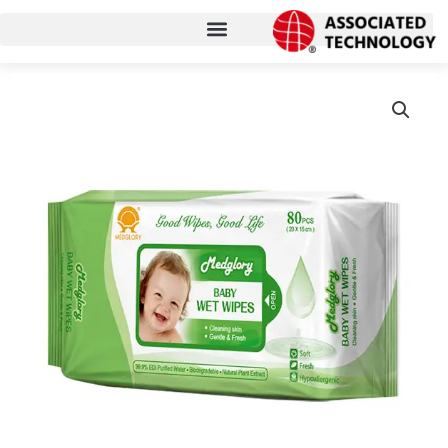
コ
ン
テ
ン
ツ
に
ス
キ
ッ
プ