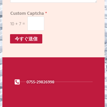
Custom Captcha
*
10
+
7
=
今すぐ送信
0755-29826998